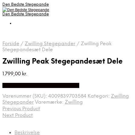
Den Bedste Stegepande
Den Bedste Stegepande
Forside
/
Zwilling Stegepander
/
Zwilling Peak
Stegepandesæt Dele
Zwilling Peak Stegepandesæt Dele
1.799,00
kr.
Bedste Pris Fundet på Price Index
Varenummer (SKU):
4009839703584
Kategori:
Zwilling
Stegepander
Varemærke:
Zwilling
Previous Product
Next Product
Beskrivelse