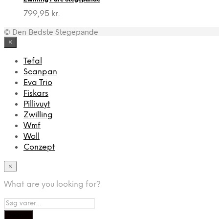
799,95
kr.
© Den Bedste Stegepande
×
Tefal
Scanpan
Eva Trio
Fiskars
Pillivuyt
Zwilling
Wmf
Woll
Conzept
×
What are you looking for?