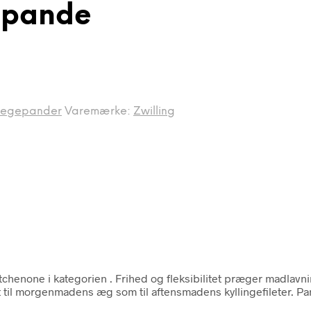
epande
Stegepander
Varemærke:
Zwilling
tchenone i kategorien
. Frihed og fleksibilitet præger madlav
t til morgenmadens æg som til aftensmadens kyllingefileter. P