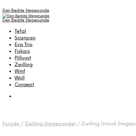
Den Bedste Stegepande
Den Bedste Stegepande
Tefal
Scanpan
Eva Trio
Fiskars
Pillivuyt
Zwilling
Wmf
Woll
Conzept
Forside
/
Zwilling Stegepander
/
Zwilling Unlock Stege