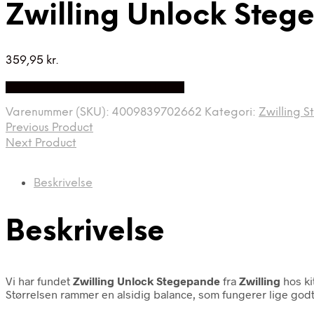
Zwilling Unlock Steg
359,95
kr.
Bedste Pris Fundet på Price Index
Varenummer (SKU):
4009839702662
Kategori:
Zwilling 
Previous Product
Next Product
Beskrivelse
Beskrivelse
Vi har fundet
Zwilling Unlock Stegepande
fra
Zwilling
hos ki
Størrelsen rammer en alsidig balance, som fungerer lige god