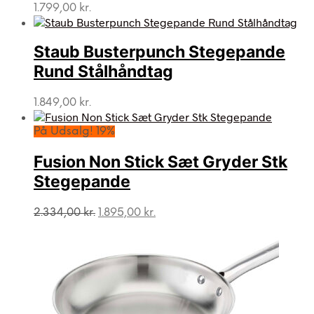
1.799,00
kr.
Staub Busterpunch Stegepande
Rund Stålhåndtag
1.849,00
kr.
På Udsalg! 19%
Fusion Non Stick Sæt Gryder Stk
Stegepande
Den
Den
2.334,00
kr.
1.895,00
kr.
oprindelige
aktuelle
pris
pris
var:
er:
2.334,00 kr..
1.895,00 kr..