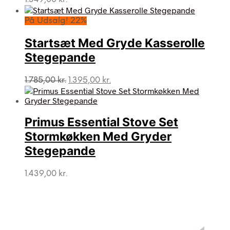
På Udsalg! 22%
Startsæt Med Gryde Kasserolle
Stegepande
Den
Den
1.785,00
kr.
1.395,00
kr.
oprindelige
aktuelle
pris
pris
var:
er:
Primus Essential Stove Set
1.785,00 kr..
1.395,00 kr..
Stormkøkken Med Gryder
Stegepande
1.439,00
kr.