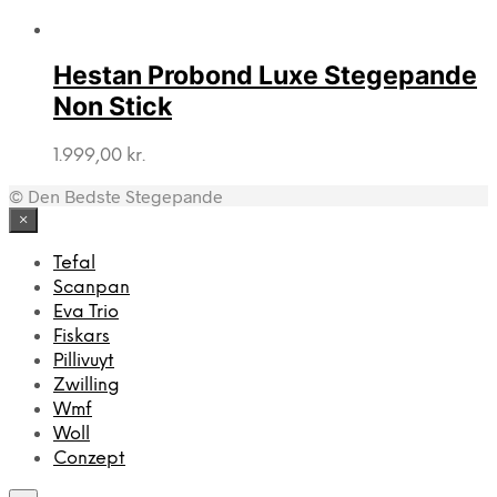
Hestan Probond Luxe Stegepande
Non Stick
1.999,00
kr.
© Den Bedste Stegepande
×
Tefal
Scanpan
Eva Trio
Fiskars
Pillivuyt
Zwilling
Wmf
Woll
Conzept