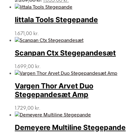
2.209,00
kr.
1.655,00
kr.
oprindelige
aktuelle
pris
pris
var:
er:
Iittala Tools Stegepande
2.209,00 kr..
1.655,00 kr..
1.671,00
kr.
Scanpan Ctx Stegepandesæt
1.699,00
kr.
Vargen Thor Arvet Duo
Stegepandesæt Amp
1.729,00
kr.
Demeyere Multiline Stegepande