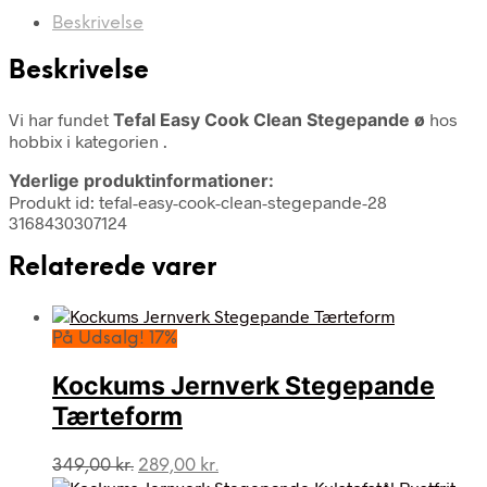
Beskrivelse
Beskrivelse
Vi har fundet
Tefal Easy Cook Clean Stegepande ø
hos
hobbix i kategorien
.
Yderlige produktinformationer:
Produkt id: tefal-easy-cook-clean-stegepande-28
3168430307124
Relaterede varer
På Udsalg! 17%
Kockums Jernverk Stegepande
Tærteform
Den
Den
349,00
kr.
289,00
kr.
oprindelige
aktuelle