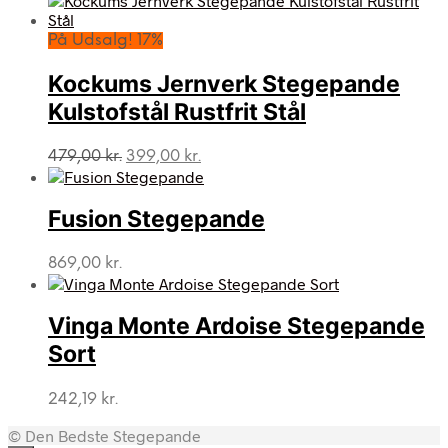
pris
pris
var:
er:
På Udsalg! 17%
349,00 kr..
289,00 kr..
Kockums Jernverk Stegepande
Kulstofstål Rustfrit Stål
Den
Den
479,00
kr.
399,00
kr.
oprindelige
aktuelle
pris
pris
var:
er:
Fusion Stegepande
479,00 kr..
399,00 kr..
869,00
kr.
Vinga Monte Ardoise Stegepande
Sort
242,19
kr.
© Den Bedste Stegepande