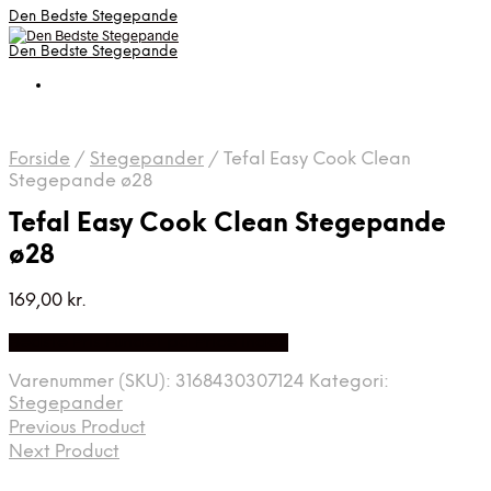
Den Bedste Stegepande
Den Bedste Stegepande
Forside
/
Stegepander
/
Tefal Easy Cook Clean
Stegepande ø28
Tefal Easy Cook Clean Stegepande
ø28
169,00
kr.
Bedste Pris Fundet på Price Index
Varenummer (SKU):
3168430307124
Kategori:
Stegepander
Previous Product
Next Product