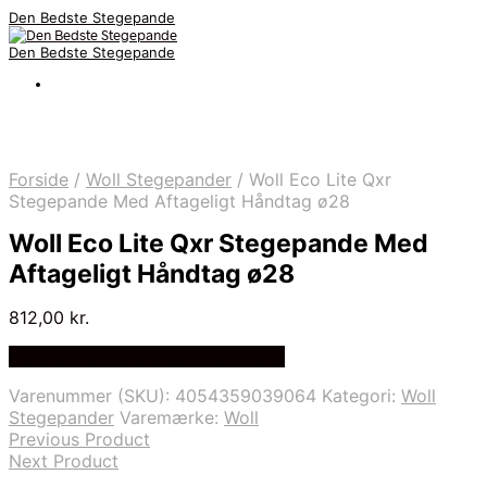
Den Bedste Stegepande
Den Bedste Stegepande
Forside
/
Woll Stegepander
/
Woll Eco Lite Qxr
Stegepande Med Aftageligt Håndtag ø28
Woll Eco Lite Qxr Stegepande Med
Aftageligt Håndtag ø28
812,00
kr.
Bedste Pris Fundet på Price Index
Varenummer (SKU):
4054359039064
Kategori:
Woll
Stegepander
Varemærke:
Woll
Previous Product
Next Product