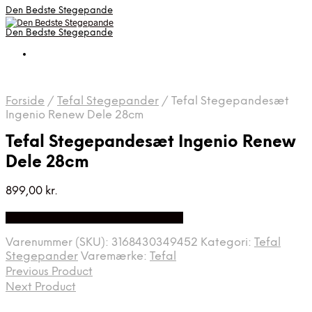
Den Bedste Stegepande
Den Bedste Stegepande
Forside
/
Tefal Stegepander
/
Tefal Stegepandesæt
Ingenio Renew Dele 28cm
Tefal Stegepandesæt Ingenio Renew
Dele 28cm
899,00
kr.
Bedste Pris Fundet på Price Index
Varenummer (SKU):
3168430349452
Kategori:
Tefal
Stegepander
Varemærke:
Tefal
Previous Product
Next Product