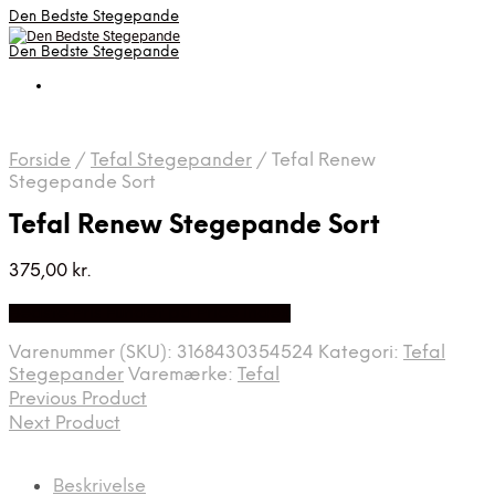
Den Bedste Stegepande
Den Bedste Stegepande
Forside
/
Tefal Stegepander
/
Tefal Renew
Stegepande Sort
Tefal Renew Stegepande Sort
375,00
kr.
Bedste Pris Fundet på Price Index
Varenummer (SKU):
3168430354524
Kategori:
Tefal
Stegepander
Varemærke:
Tefal
Previous Product
Next Product
Beskrivelse