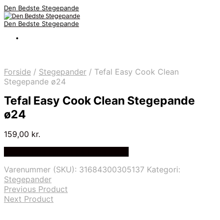
Den Bedste Stegepande
Den Bedste Stegepande
Forside
/
Stegepander
/
Tefal Easy Cook Clean
Stegepande ø24
Tefal Easy Cook Clean Stegepande
ø24
159,00
kr.
Bedste Pris Fundet på Price Index
Varenummer (SKU):
31684300305137
Kategori:
Stegepander
Previous Product
Next Product