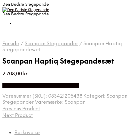
Den Bedste Stegepande
Den Bedste Stegepande
Forside
/
Scanpan Stegepander
/
Scanpan Haptiq
Stegepandesæt
Scanpan Haptiq Stegepandesæt
2.708,00
kr.
Bedste Pris Fundet på Price Index
Varenummer (SKU):
083421205438
Kategori:
Scanpan
Stegepander
Varemærke:
Scanpan
Previous Product
Next Product
Beskrivelse