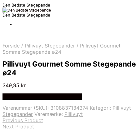
Den Bedste Stegepande
Den Bedste Stegepande
Forside
/
Pillivuyt Stegepander
/
Pillivuyt Gourmet
Somme Stegepande ø24
Pillivuyt Gourmet Somme Stegepande
ø24
349,95
kr.
Bedste Pris Fundet på Price Index
Varenummer (SKU):
3108837134374
Kategori:
Pillivuyt
Stegepander
Varemærke:
Pillivuyt
Previous Product
Next Product