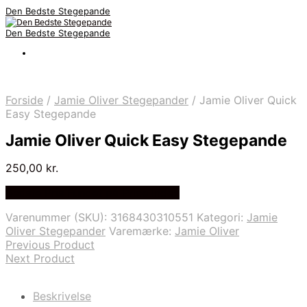
Den Bedste Stegepande
Den Bedste Stegepande
Forside
/
Jamie Oliver Stegepander
/
Jamie Oliver Quick
Easy Stegepande
Jamie Oliver Quick Easy Stegepande
250,00
kr.
Bedste Pris Fundet på Price Index
Varenummer (SKU):
3168430310551
Kategori:
Jamie
Oliver Stegepander
Varemærke:
Jamie Oliver
Previous Product
Next Product
Beskrivelse