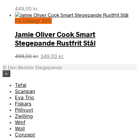
449,00
kr.
På Udsalg! 30%
Jamie Oliver Cook Smart
Stegepande Rustfrit Stål
Den
Den
499,00
kr.
349,00
kr.
oprindelige
aktuelle
© Den Bedste Stegepande
pris
pris
×
var:
er:
499,00 kr..
349,00 kr..
Tefal
Scanpan
Eva Trio
Fiskars
Pillivuyt
Zwilling
Wmf
Woll
Conzept