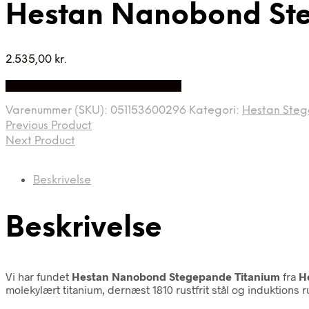
Hestan Nanobond St
2.535,00
kr.
Bedste Pris Fundet på Price Index
Varenummer (SKU):
051153600296
Kategori:
Hestan Ste
Previous Product
Next Product
Beskrivelse
Beskrivelse
Vi har fundet
Hestan Nanobond Stegepande Titanium
fra
H
molekylært titanium, dernæst 1810 rustfrit stål og induktions r