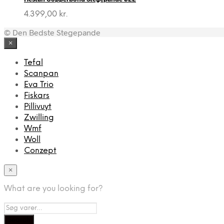
4.399,00
kr.
© Den Bedste Stegepande
×
Tefal
Scanpan
Eva Trio
Fiskars
Pillivuyt
Zwilling
Wmf
Woll
Conzept
×
What are you looking for?