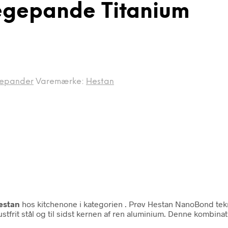
egepande Titanium
gepander
Varemærke:
Hestan
estan
hos kitchenone i kategorien
. Prøv Hestan NanoBond tekno
ustfrit stål og til sidst kernen af ren aluminium. Denne kombina