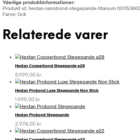
Yderlige produktinformationer:
Produkt id: hestan-nanobond-stegepande-titanium 05115360
Farve: Grå
Relaterede varer
Hestan Copperbond Stegepande ø28
5.999,00
kr.
Hestan Probond Luxe Stegepande Non Stick
1.999,00
kr.
Hestan Probond Stegepande
2.974,00
kr.
Hestan Copperbond Stegepande ø22