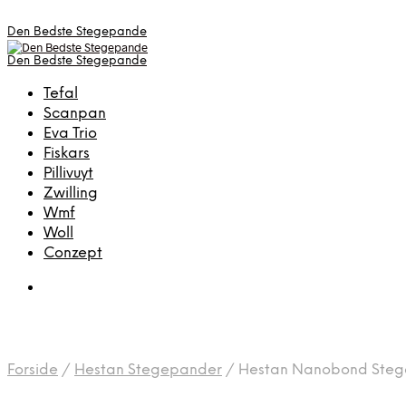
Den Bedste Stegepande
Den Bedste Stegepande
Tefal
Scanpan
Eva Trio
Fiskars
Pillivuyt
Zwilling
Wmf
Woll
Conzept
Forside
/
Hestan Stegepander
/
Hestan Nanobond Steg