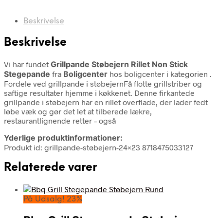
Beskrivelse
Beskrivelse
Vi har fundet
Grillpande Støbejern Rillet Non Stick
Stegepande
fra
Boligcenter
hos boligcenter i kategorien
.
Fordele ved grillpande i støbejernFå flotte grillstriber og
saftige resultater hjemme i køkkenet. Denne firkantede
grillpande i støbejern har en rillet overflade, der lader fedt
løbe væk og gør det let at tilberede lækre,
restaurantlignende retter – også
Yderlige produktinformationer:
Produkt id: grillpande-støbejern-24×23 8718475033127
Relaterede varer
På Udsalg! 23%