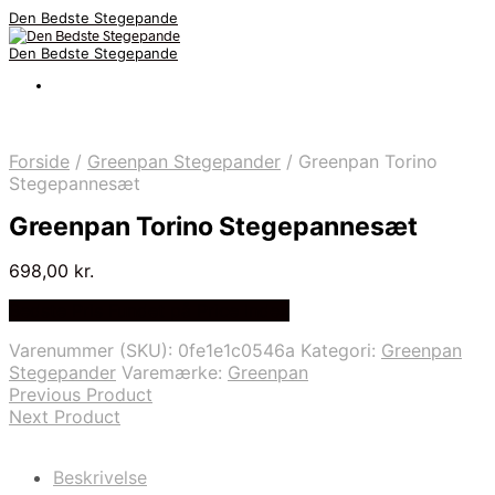
Den Bedste Stegepande
Den Bedste Stegepande
Forside
/
Greenpan Stegepander
/
Greenpan Torino
Stegepannesæt
Greenpan Torino Stegepannesæt
698,00
kr.
Bedste Pris Fundet på Price Index
Varenummer (SKU):
0fe1e1c0546a
Kategori:
Greenpan
Stegepander
Varemærke:
Greenpan
Previous Product
Next Product
Beskrivelse