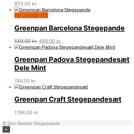
855,00
kr.
På Udsalg! 11%
Greenpan Barcelona Stegepande
Den
Den
559,00
kr.
499,00
kr.
oprindelige
aktuelle
pris
pris
Greenpan Padova Stegepandesæt
var:
er:
559,00 kr..
499,00 kr..
Dele Mint
744,00
kr.
Greenpan Craft Stegepandesæt
1.198,00
kr.
© Den Bedste Stegepande
×