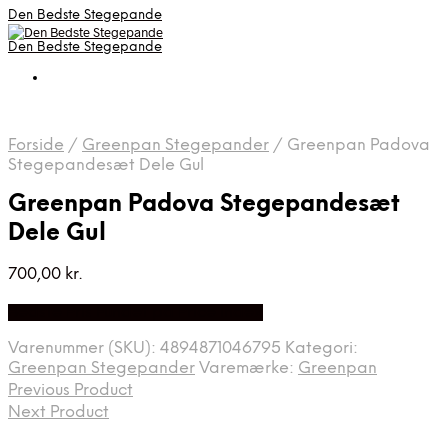
Den Bedste Stegepande
Den Bedste Stegepande
Forside
/
Greenpan Stegepander
/
Greenpan Padova
Stegepandesæt Dele Gul
Greenpan Padova Stegepandesæt
Dele Gul
700,00
kr.
Bedste Pris Fundet på Price Index
Varenummer (SKU):
4894871046795
Kategori:
Greenpan Stegepander
Varemærke:
Greenpan
Previous Product
Next Product