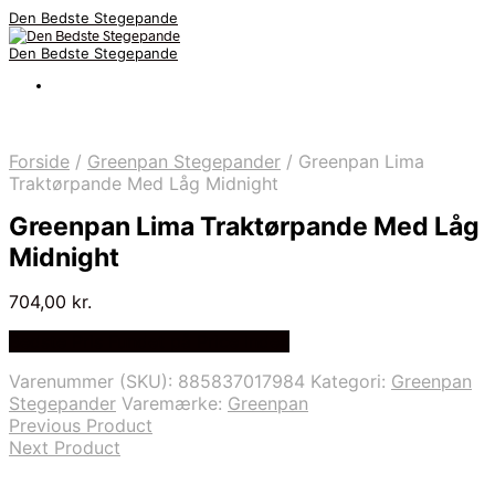
Den Bedste Stegepande
Den Bedste Stegepande
Forside
/
Greenpan Stegepander
/
Greenpan Lima
Traktørpande Med Låg Midnight
Greenpan Lima Traktørpande Med Låg
Midnight
704,00
kr.
Bedste Pris Fundet på Price Index
Varenummer (SKU):
885837017984
Kategori:
Greenpan
Stegepander
Varemærke:
Greenpan
Previous Product
Next Product