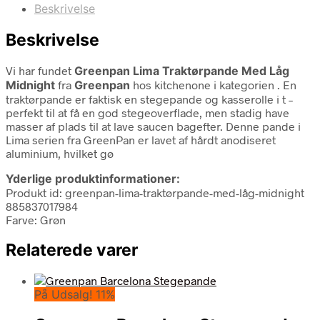
Beskrivelse
Beskrivelse
Vi har fundet
Greenpan Lima Traktørpande Med Låg
Midnight
fra
Greenpan
hos kitchenone i kategorien
. En
traktørpande er faktisk en stegepande og kasserolle i t –
perfekt til at få en god stegeoverflade, men stadig have
masser af plads til at lave saucen bagefter. Denne pande i
Lima serien fra GreenPan er lavet af hårdt anodiseret
aluminium, hvilket gø
Yderlige produktinformationer:
Produkt id: greenpan-lima-traktørpande-med-låg-midnight
885837017984
Farve: Grøn
Relaterede varer
På Udsalg! 11%