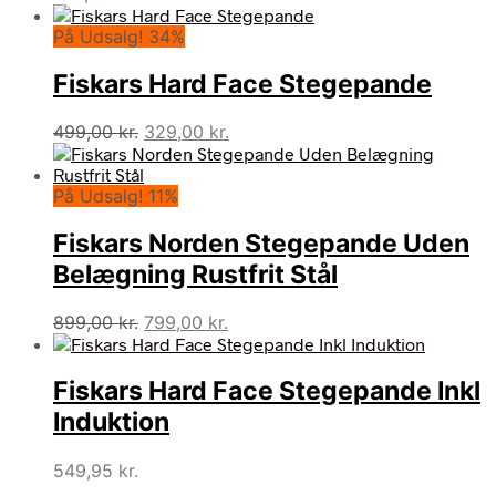
På Udsalg! 34%
Fiskars Hard Face Stegepande
Den
Den
499,00
kr.
329,00
kr.
oprindelige
aktuelle
pris
pris
På Udsalg! 11%
var:
er:
499,00 kr..
329,00 kr..
Fiskars Norden Stegepande Uden
Belægning Rustfrit Stål
Den
Den
899,00
kr.
799,00
kr.
oprindelige
aktuelle
pris
pris
Fiskars Hard Face Stegepande Inkl
var:
er:
899,00 kr..
799,00 kr..
Induktion
549,95
kr.