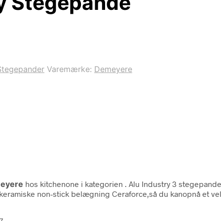
ry Stegepande
Stegepander
Varemærke:
Demeyere
eyere
hos kitchenone i kategorien
. Alu Industry 3 stegepand
eramiske non-stick belægning Ceraforce,så du kanopnå et vell
7