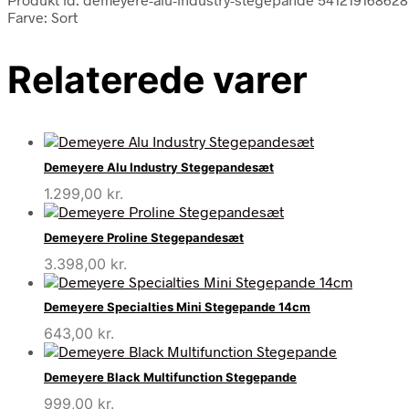
Farve: Sort
Relaterede varer
Demeyere Alu Industry Stegepandesæt
1.299,00
kr.
Demeyere Proline Stegepandesæt
3.398,00
kr.
Demeyere Specialties Mini Stegepande 14cm
643,00
kr.
Demeyere Black Multifunction Stegepande
999,00
kr.