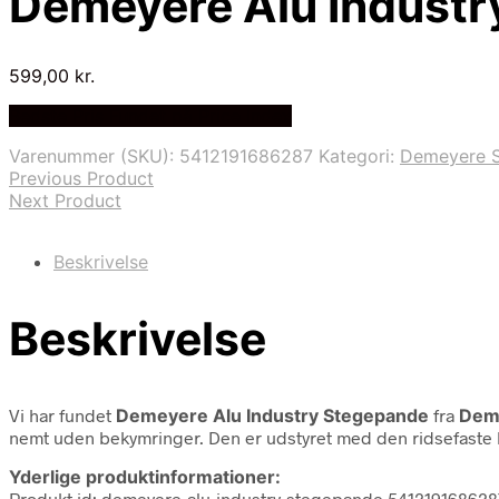
Demeyere Alu Indust
599,00
kr.
Bedste Pris Fundet på Price Index
Varenummer (SKU):
5412191686287
Kategori:
Demeyere 
Previous Product
Next Product
Beskrivelse
Beskrivelse
Vi har fundet
Demeyere Alu Industry Stegepande
fra
Dem
nemt uden bekymringer. Den er udstyret med den ridsefaste k
Yderlige produktinformationer:
Produkt id: demeyere-alu-industry-stegepande 541219168628