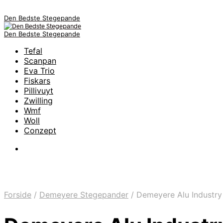
Den Bedste Stegepande
Den Bedste Stegepande
Tefal
Scanpan
Eva Trio
Fiskars
Pillivuyt
Zwilling
Wmf
Woll
Conzept
Forside
/
Demeyere Stegepander
/
Demeyere Alu Industr