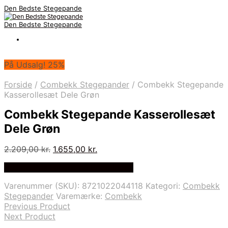
Den Bedste Stegepande
Den Bedste Stegepande
På Udsalg! 25%
Forside
/
Combekk Stegepander
/
Combekk Stegepande
Kasserollesæt Dele Grøn
Combekk Stegepande Kasserollesæt
Dele Grøn
Den
Den
2.209,00
kr.
1.655,00
kr.
oprindelige
aktuelle
Bedste Pris Fundet på Price Index
pris
pris
var:
er:
Varenummer (SKU):
8721022044118
Kategori:
Combekk
2.209,00 kr..
1.655,00 kr..
Stegepander
Varemærke:
Combekk
Previous Product
Next Product