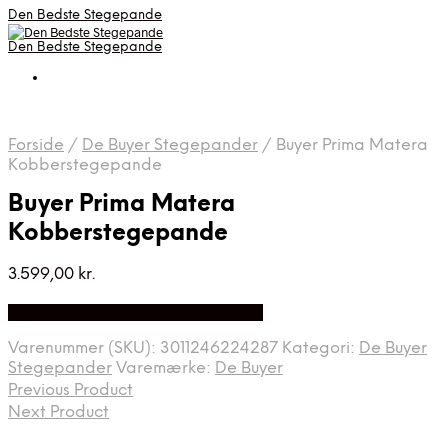
Den Bedste Stegepande
Den Bedste Stegepande
Forside
/
De Buyer Stegepander
/
Buyer Prima Matera
Kobberstegepande
Buyer Prima Matera
Kobberstegepande
3.599,00
kr.
Bedste Pris Fundet på Price Index
Varenummer (SKU):
3011246224287
Kategori:
De Buyer
Stegepander
Varemærke:
De Buyer
Previous Product
Next Product