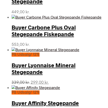
Stegepande
449,00
kr.
Buyer Carbone Plus Oval
Stegepande Fiskepande
553,00
kr.
På Udsalg! 12%
Buyer Lyonnaise Mineral
Stegepande
Den
Den
339,00
kr.
299,00
kr.
oprindelige
aktuelle
pris
pris
På Udsalg! 12%
var:
er:
339,00 kr..
299,00 kr..
Buyer Affinity Stegepande