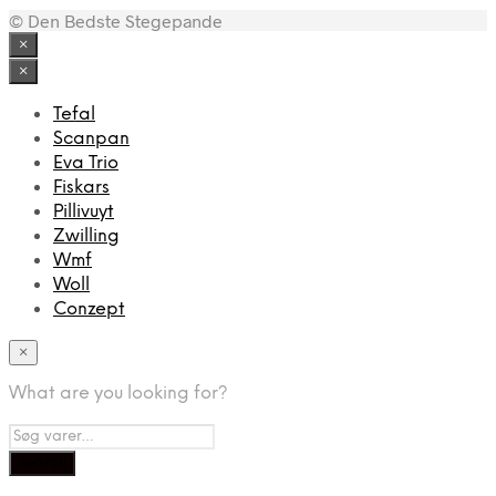
© Den Bedste Stegepande
×
×
Tefal
Scanpan
Eva Trio
Fiskars
Pillivuyt
Zwilling
Wmf
Woll
Conzept
×
What are you looking for?