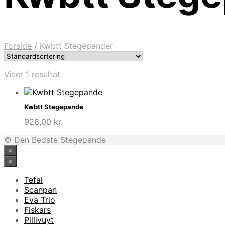
Forside
/
Kwbtt Stegepander
Viser 1 resultat
Kwbtt Stegepande
928,00
kr.
© Den Bedste Stegepande
×
×
Tefal
Scanpan
Eva Trio
Fiskars
Pillivuyt