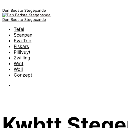
Den Bedste Stegepande
Den Bedste Stegepande
Tefal
Scanpan
Eva Trio
Fiskars
Pillivuyt
Zwilling
Wmf
Woll
Conzept
Kwbtt Steg