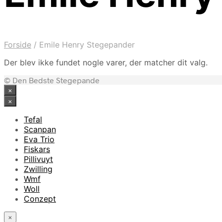
Forside
/
Emile Henry Stegepander
Der blev ikke fundet nogle varer, der matcher dit valg.
© Den Bedste Stegepande
×
×
Tefal
Scanpan
Eva Trio
Fiskars
Pillivuyt
Zwilling
Wmf
Woll
Conzept
×