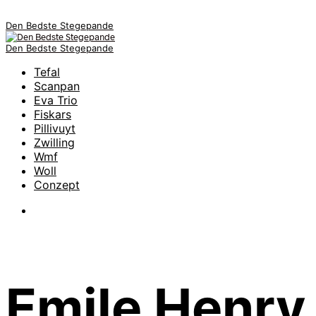
Den Bedste Stegepande
Den Bedste Stegepande
Tefal
Scanpan
Eva Trio
Fiskars
Pillivuyt
Zwilling
Wmf
Woll
Conzept
Emile Henry