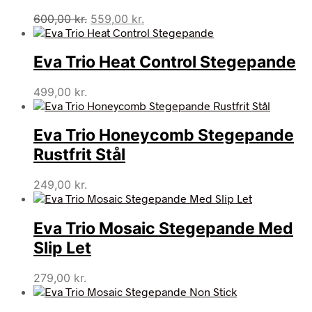
Den
Den
600,00
kr.
559,00
kr.
oprindelige
aktuelle
pris
pris
Eva Trio Heat Control Stegepande
var:
er:
600,00 kr..
559,00 kr..
499,00
kr.
Eva Trio Honeycomb Stegepande
Rustfrit Stål
249,00
kr.
Eva Trio Mosaic Stegepande Med
Slip Let
279,00
kr.