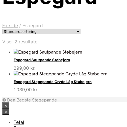
Forside
/
Espegard
Viser 2 resultater
Espegard Sautpande Støbejern
299,00
kr.
Espegard Stegepande Gryde Låg Støbejern
1.039,00
kr.
© Den Bedste Stegepande
×
×
Tefal