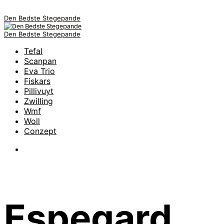
Den Bedste Stegepande
Den Bedste Stegepande
Tefal
Scanpan
Eva Trio
Fiskars
Pillivuyt
Zwilling
Wmf
Woll
Conzept
Espegard