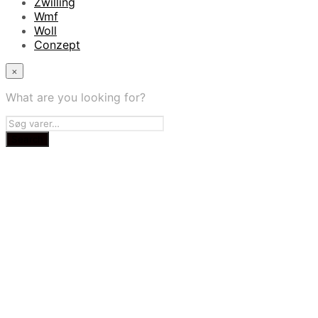
Zwilling
Wmf
Woll
Conzept
×
What are you looking for?